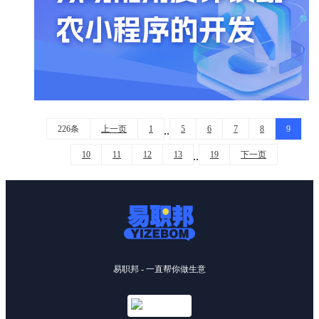
226条
上一页
1
5
6
7
8
9
..
10
11
12
13
19
下一页
..
易职邦 - 一直帮你做生意