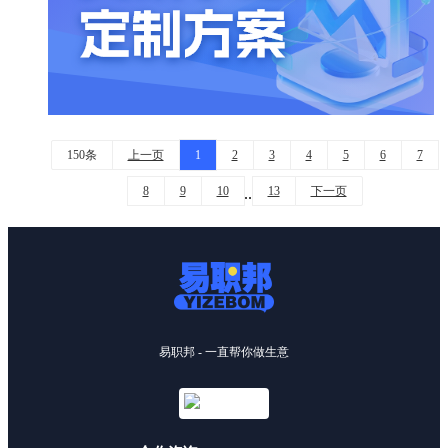
150条
上一页
1
2
3
4
5
6
7
8
9
10
13
下一页
..
易职邦 - 一直帮你做生意