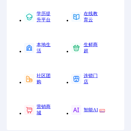
学历提
在线教
升平台
育云
本地生
生鲜商
活
超
社区团
连锁门
购
店
营销商
智能AI
城