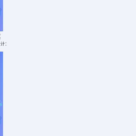
案
设计：